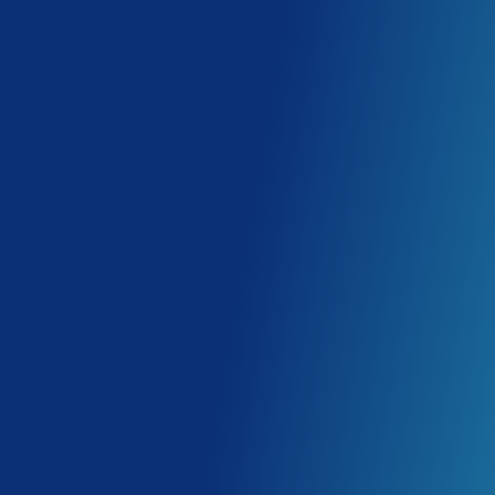
Diagnóstico 360° gratuito:
Entendemos a
necessidades da sua empresa antes de pro
qualquer solução.
Comitê de Saúde:
Acompanhamento cont
análises mensais e relatórios estratégicos.
Gestão centralizada:
Tudo em um só luga
relatórios, sinistralidade e indicadores.
Redução de custos:
Inteligência de dados
identificar oportunidades e otimizar investi
Experiência humanizada:
Suporte especi
comunicação direta com o RH e colaborado