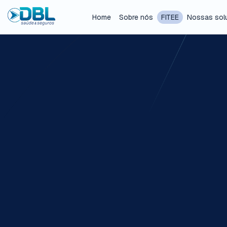
Home
Sobre nós
FITEE
Nossas sol
F.I.T.E.E