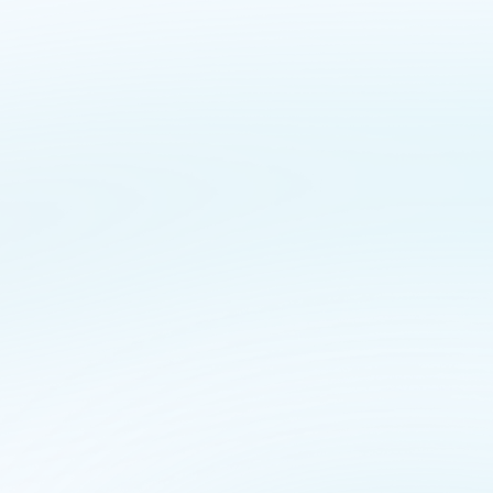
 A saúde do corpo é a base de tudo. Neste pilar
: Atividade física, alimentação saudável e sono de