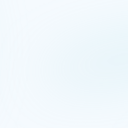
Pilar Físico
FÍSICO: AUTOCUIDADO –
trataremos 3 dimensões
qualidade.